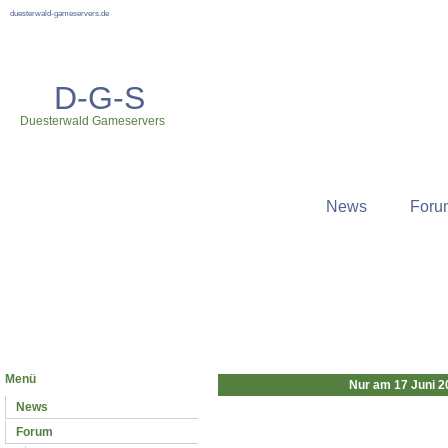
duesterwald-gameservers.de
D-G-S
Duesterwald Gameservers
News
Foru
Neuste News
Menü
Nur am 17 Juni 2
News
Forum