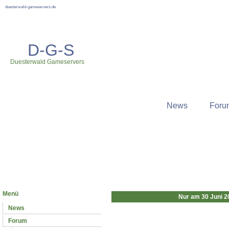
duesterwald-gameservers.de
D-G-S
Duesterwald Gameservers
News
Foru
Neuste News
Menü
Nur am 30 Juni 2
News
Forum