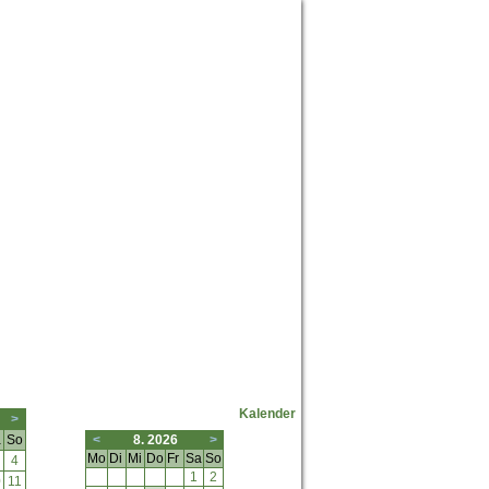
Neuste Forumposts
Kalender
>
a
So
<
8. 2026
>
Mo
Di
Mi
Do
Fr
Sa
So
4
1
2
0
11