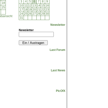
3
4
5
6
7
8
9
7
18
10
11
12
13
14
15
16
4
25
17
18
19
20
21
22
23
1
24
25
26
27
28
29
30
tsansicht
31
Newsletter
Newsletter
Last Forum
Last News
PicOfX