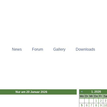
News
Forum
Gallery
Downloads
<
1. 2026
Nur am 20 Januar 2026
Mo
Di
Mi
Do
Fr
S
1
2
3
5
6
7
8
9
1