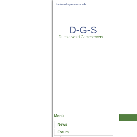
duesterwald-gameservers.de
D-G-S
Duesterwald Gameservers
Neuste News
Menü
News
Forum