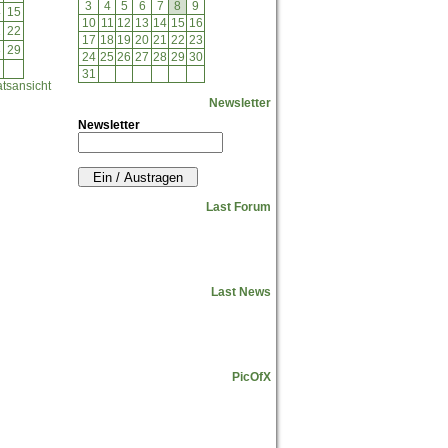
3
4
5
6
7
8
9
4
15
10
11
12
13
14
15
16
1
22
17
18
19
20
21
22
23
8
29
24
25
26
27
28
29
30
31
tsansicht
Newsletter
Newsletter
Last Forum
Last News
PicOfX