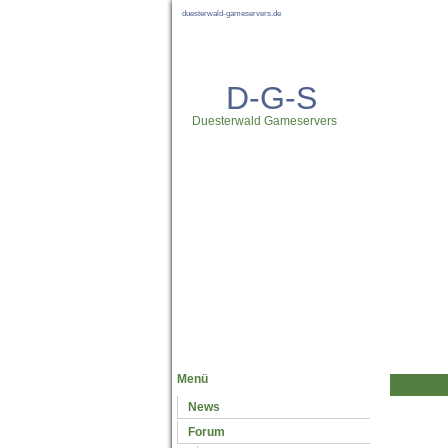
duesterwald-gameservers.de
D-G-S
Duesterwald Gameservers
Neuste News
Menü
News
Forum