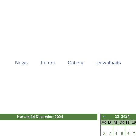
News
Forum
Gallery
Downloads
<
12. 2024
Nur am 14 Dezember 2024
Mo
Di
Mi
Do
Fr
S
2
3
4
5
6
7