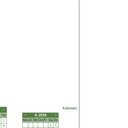
Neuste Forumposts
Kalender
>
a
So
<
8. 2026
>
Mo
Di
Mi
Do
Fr
Sa
So
1
1
2
8